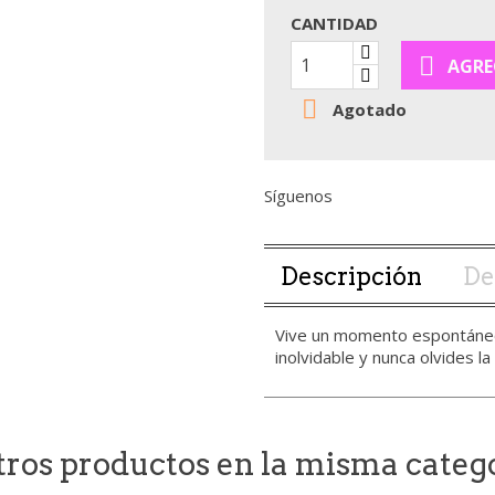
CANTIDAD

AGRE

Agotado
Síguenos
Descripción
De
Vive un momento espontáneo.
inolvidable y nunca olvides l
otros productos en la misma categ