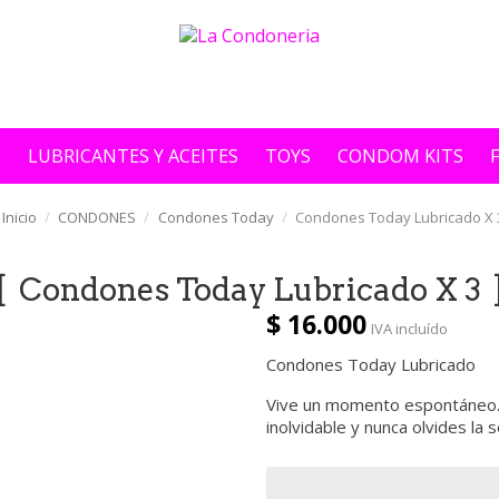
S
LUBRICANTES Y ACEITES
TOYS
CONDOM KITS
Inicio
CONDONES
Condones Today
Condones Today Lubricado X 
Condones Today Lubricado X 3
$ 16.000
IVA incluído
Condones Today Lubricado
Vive un momento espontáneo. 
inolvidable y nunca olvides la