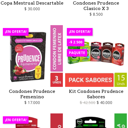
Copa Mestrual Descartable
Condones Prudence
Clasico X 3
$ 30.000
$ 8.500
¡EN OFERTA!
¡EN OFERTA!
-$ 2.500
PAQUETE
Condones Prudence
Kit Condones Prudence
Femenino
Sabores
$ 17.000
$ 42.500
$ 40.000
¡EN OFERTA!