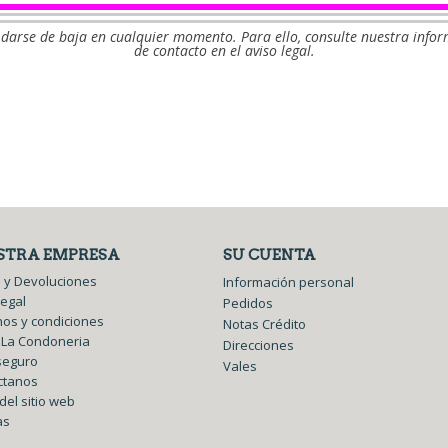
darse de baja en cualquier momento. Para ello, consulte nuestra info
de contacto en el aviso legal.
Facebook
Twitter
STRA EMPRESA
SU CUENTA
 y Devoluciones
Información personal
legal
Pedidos
os y condiciones
Notas Crédito
 La Condoneria
Direcciones
seguro
Vales
ctanos
el sitio web
as