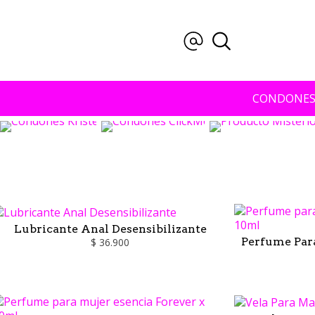
CONDONE
Condones
Kristel
Conoce
esta
Marca
Nuestro
Portafolio,
Más
Cantidad
Calidad
al
Precio
Lubricante Anal Desensibilizante
Perfume Para
$ 36.900
en