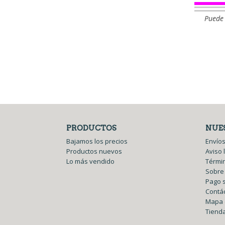
Puede 
PRODUCTOS
NUE
Bajamos los precios
Envíos
Productos nuevos
Aviso 
Lo más vendido
Términ
Sobre
Pago 
Contá
Mapa d
Tiend