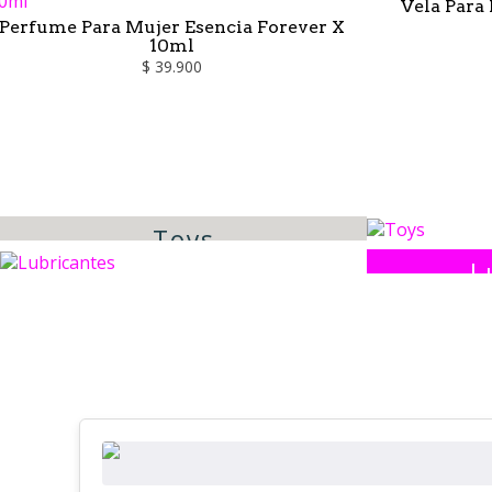
Vela Para
y
Perfume Para Mujer Esencia Forever X
10ml
$ 39.900
Justo.
Toys
L