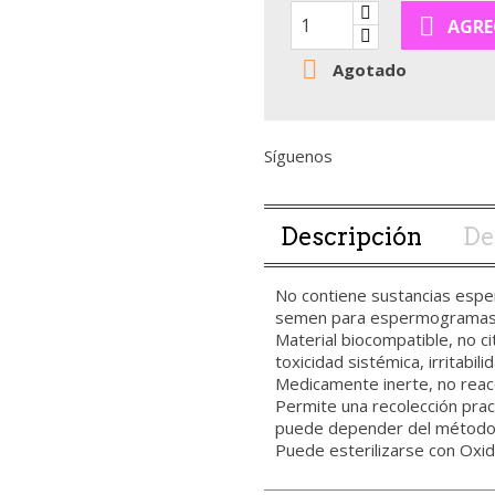

AGRE

Agotado
Síguenos
Descripción
De
No contiene sustancias espe
semen para espermograma
Material biocompatible, no ci
toxicidad sistémica, irritabil
Medicamente inerte, no reacc
Permite una recolección prac
puede depender del método 
Puede esterilizarse con Oxid