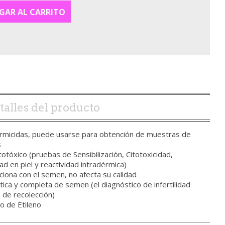
GAR AL CARRITO
talles del producto
rmicidas, puede usarse para obtención de muestras de
s
totóxico (pruebas de Sensibilización, Citotoxicidad,
idad en piel y reactividad intradérmica)
iona con el semen, no afecta su calidad
tica y completa de semen (el diagnóstico de infertilidad
de recolección)
o de Etileno