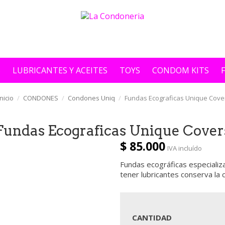
S
LUBRICANTES Y ACEITES
TOYS
CONDOM KITS
Inicio
CONDONES
Condones Uniq
Fundas Ecograficas Unique Cove
Fundas Ecograficas Unique Cover
$ 85.000
IVA incluído
Fundas ecográficas especiali
tener lubricantes conserva la 
CANTIDAD