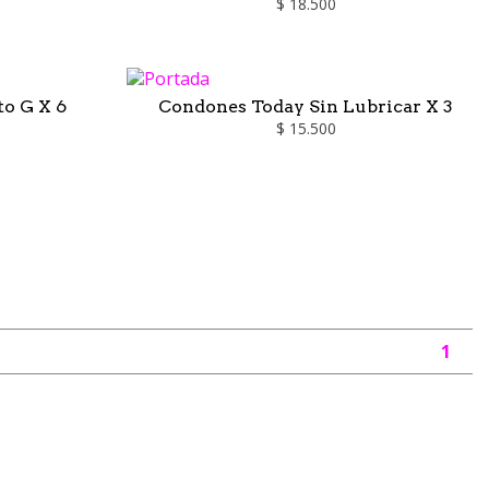
$ 18.500
o G X 6
Condones Today Sin Lubricar X 3
$ 15.500
1