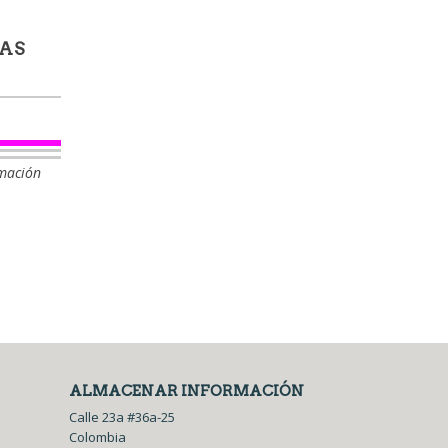
TAS
rmación
ALMACENAR INFORMACIÓN
Calle 23a #36a-25
Colombia