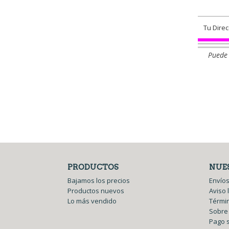
Puede 
PRODUCTOS
NUE
Bajamos los precios
Envíos
Productos nuevos
Aviso 
Lo más vendido
Términ
Sobre
Pago 