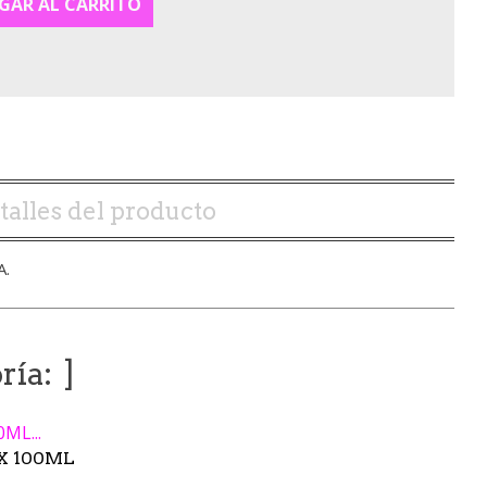
GAR AL CARRITO
talles del producto
A.
ría:
X 100ML