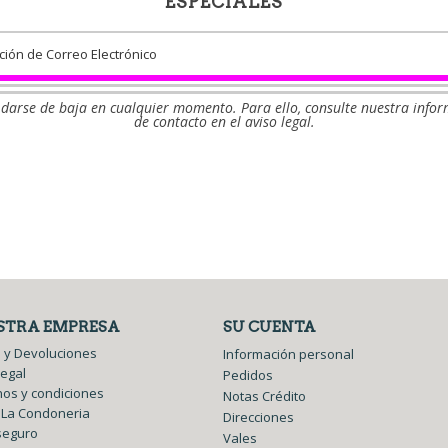
ESPECIALES
darse de baja en cualquier momento. Para ello, consulte nuestra info
de contacto en el aviso legal.
Facebook
Twitter
STRA EMPRESA
SU CUENTA
 y Devoluciones
Información personal
legal
Pedidos
os y condiciones
Notas Crédito
 La Condoneria
Direcciones
seguro
Vales