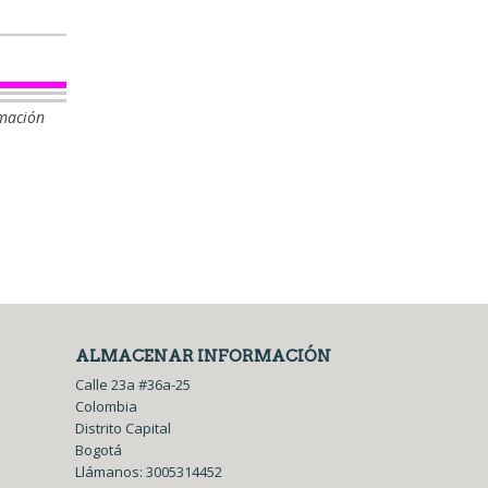
rmación
ALMACENAR INFORMACIÓN
Calle 23a #36a-25
Colombia
Distrito Capital
Bogotá
Llámanos:
3005314452