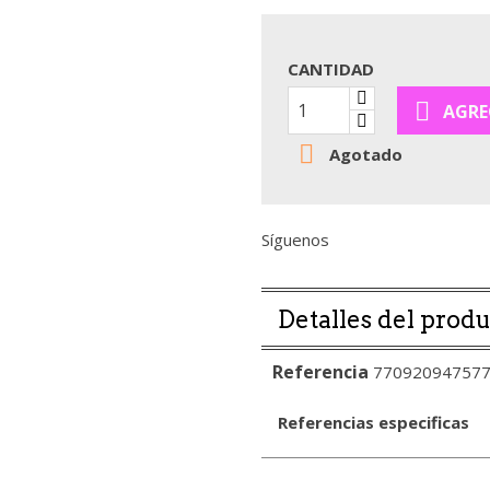
CANTIDAD

AGRE

Agotado
Síguenos
Detalles del prod
Referencia
77092094757
Referencias especificas