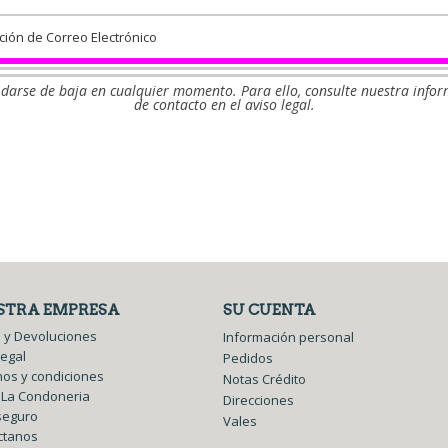
darse de baja en cualquier momento. Para ello, consulte nuestra info
de contacto en el aviso legal.
Facebook
Twitter
STRA EMPRESA
SU CUENTA
 y Devoluciones
Información personal
legal
Pedidos
os y condiciones
Notas Crédito
 La Condoneria
Direcciones
seguro
Vales
ctanos