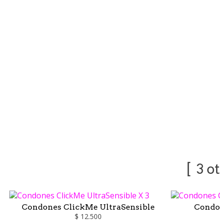
3 o
Condones ClickMe UltraSensible
Condo
$ 12.500