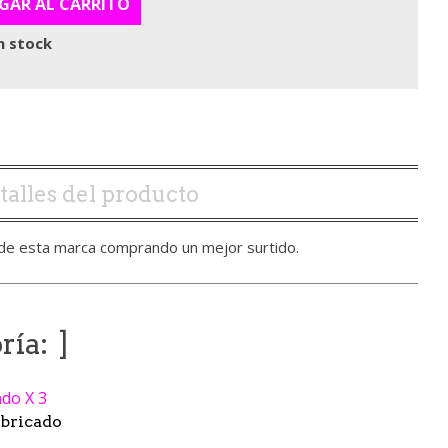
GAR AL CARRITO
n stock
talles del producto
s de esta marca comprando un mejor surtido.
ría:
bricado