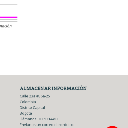
rmación
ALMACENAR INFORMACIÓN
Calle 23a #36a-25
Colombia
Distrito Capital
Bogotá
Llámanos:
3005314452
Envíanos un correo electrónico: