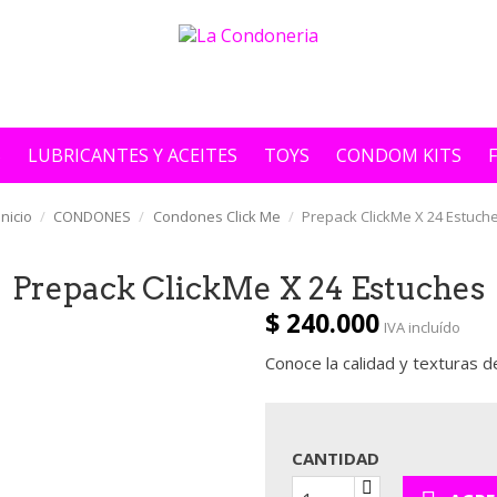
S
LUBRICANTES Y ACEITES
TOYS
CONDOM KITS
Inicio
CONDONES
Condones Click Me
Prepack ClickMe X 24 Estuch
Prepack ClickMe X 24 Estuches
$ 240.000
IVA incluído
Conoce la calidad y texturas 
CANTIDAD