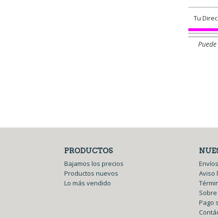
Puede 
PRODUCTOS
NUE
Bajamos los precios
Envíos
Productos nuevos
Aviso 
Lo más vendido
Términ
Sobre
Pago 
Contá