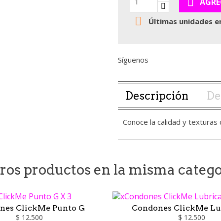

AGRE

Últimas unidades e
Síguenos
Descripción
De
Conoce la calidad y textura
tros productos en la misma catego
nes ClickMe Punto G
Condones ClickMe Lu
$ 12.500
$ 12.500