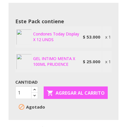
Este Pack contiene
Condones Today Display
$ 53.000
x 1
X 12 UNDS
GEL INTIMO MENTA X
$ 25.000
x 1
100ML PRUDENCE
CANTIDAD

AGREGAR AL CARRITO

Agotado